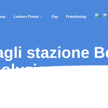
ona
Lockers Points
Faq
Franchising
gli stazione B
oluzione