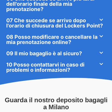
dell'orario finale della mia
prenotazione?
07 Che succede se arrivo dopo
l'orario di chiusura del Lockers Point?
08 Posso modificare o cancellare la
mia prenotazione online?
09 Il mio bagaglio è al sicuro?
10 Posso contattarvi in caso di
problemi o informazioni?
Guarda il nostro deposito bagagli
a Milano